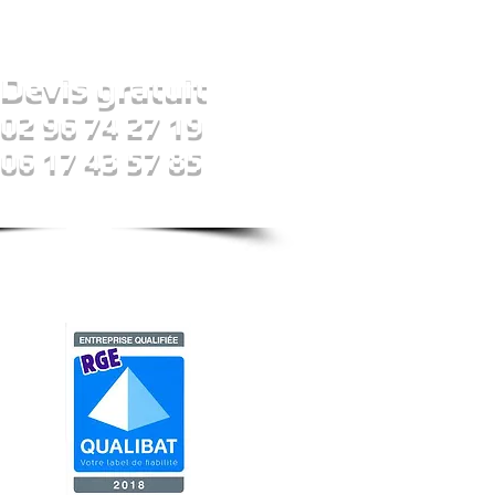
Devis gratuit
02 96 74 27 19
06 17 43 57 85
ssibilité de financement